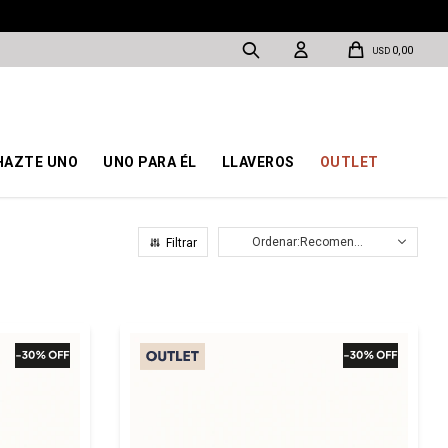
0,00
USD
HAZTE UNO
UNO PARA ÉL
LLAVEROS
OUTLET
Recomendados