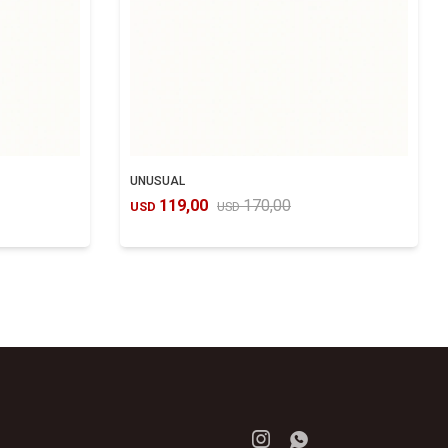
UNUSUAL
119,00
170,00
USD
USD

