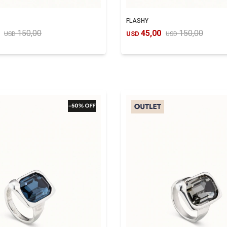
FLASHY
150,00
45,00
150,00
USD
USD
USD