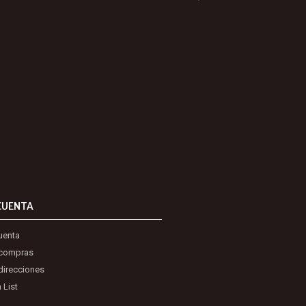
CUENTA
uenta
 compras
direcciones
 List