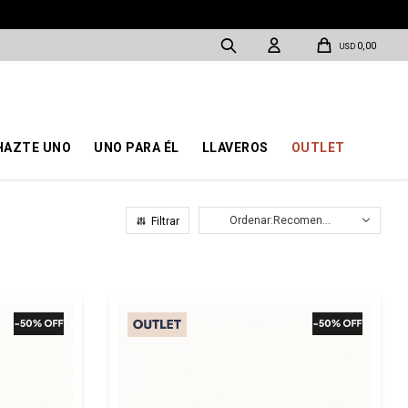
0,00
USD
HAZTE UNO
UNO PARA ÉL
LLAVEROS
OUTLET
Recomendados