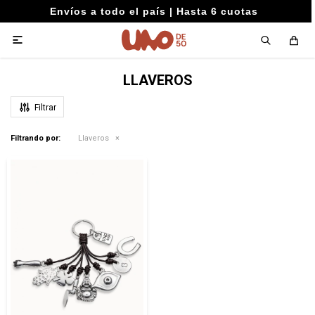
Envíos a todo el país | Hasta 6 cuotas

LLAVEROS
Filtrando por:
Llaveros