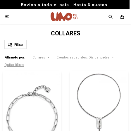
Envíos a todo el país | Hasta 6 cuotas

COLLARES
Filtrando por:
Collares
Eventos especiales:
Día del padre
Quitar filtros