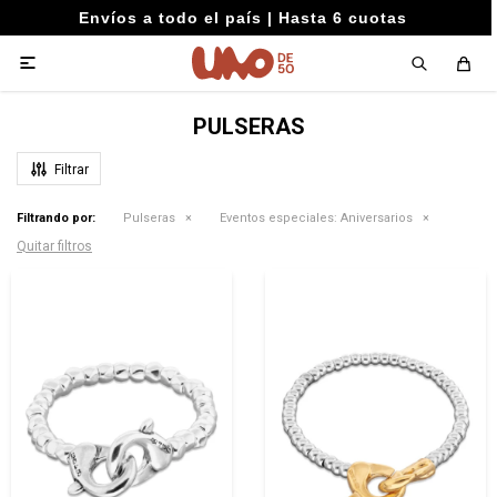
Envíos a todo el país | Hasta 6 cuotas

PULSERAS
Filtrando por:
Pulseras
Eventos especiales:
Aniversarios
Quitar filtros