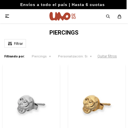
Envíos a todo el país | Hasta 6 cuotas

PIERCINGS
Quitar filtros
Filtrando por:
Piercings
Personalización:
Si