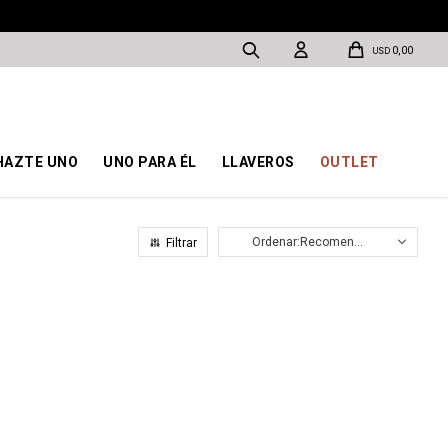
0,00
USD
HAZTE UNO
UNO PARA ÉL
LLAVEROS
OUTLET
Recomendados