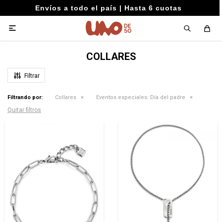
Envíos a todo el país | Hasta 6 cuotas

COLLARES
Filtrando por:
Collares
Eventos especiales:
Día del padre
Quitar filtros