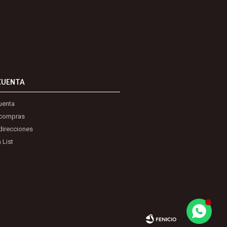
CUENTA
uenta
 compras
direcciones
 List