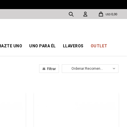
0,00
USD
HAZTE UNO
UNO PARA ÉL
LLAVEROS
OUTLET
Recomendados