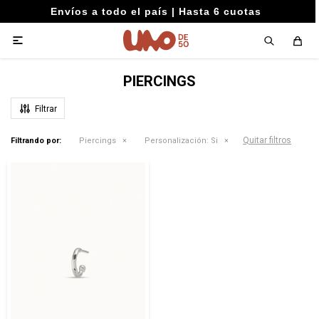
Envíos a todo el país | Hasta 6 cuotas

PIERCINGS
Quitar filtros
Filtrando por:
Piercings
Personalización:
Si