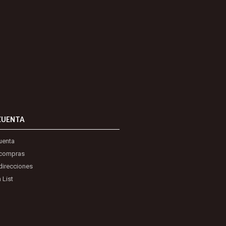
CUENTA
uenta
 compras
direcciones
 List