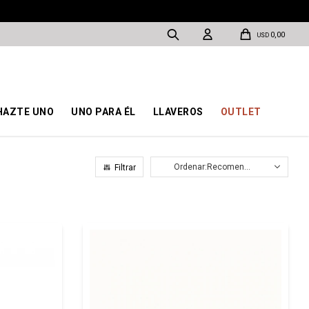
0,00
USD
HAZTE UNO
UNO PARA ÉL
LLAVEROS
OUTLET
Recomendados