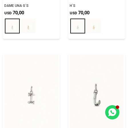
DAME UNA G´S
H´S
70,00
70,00
USD
USD