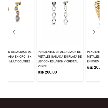
NTES EN ALEACIAÓN DE
PENDIENTES EN ALEACIAÓN DE
PENDIENTES A
S BAÑADA EN ORO 18K
METALES BAÑADA EN PLATA DE
METALES BAÑA
STALES MULTICOLORES
LEY CON ESLABON Y CRISTAL
EN FORMA DE 
VERDE
0,00
205,00
USD
200,00
USD