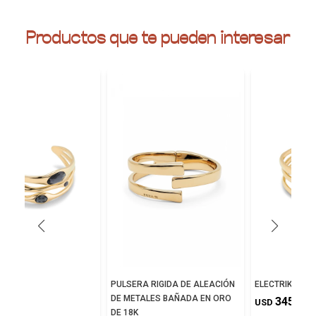
Productos que te pueden interesar
NE
PULSERA RIGIDA DE ALEACIÓN
ELECTRIK
DE METALES BAÑADA EN ORO
5,00
345,00
USD
DE 18K