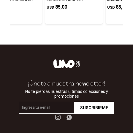
K
85,00
85,00
USD
USD
0,00
¡Únete a nuestra newsletter!
No te pierdas nuestras últimas colecciones y
promociones
SUSCRIBIRME

