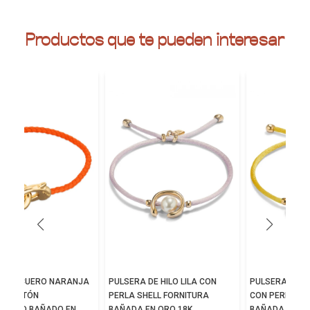
Productos que te pueden interesar
A DE CUERO NARANJA
PULSERA DE HILO LILA CON
PULSERA DE H
OSQUETÓN
PERLA SHELL FORNITURA
CON PERLA SH
AZADO BAÑADO EN
BAÑADA EN ORO 18K.
BAÑADA EN OR