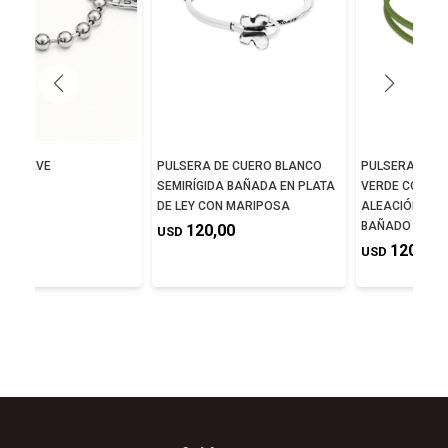
DE NIEVE
PULSERA DE CUERO BLANCO
PULSERA DE C
SEMIRÍGIDA BAÑADA EN PLATA
VERDE CON DE
5,00
DE LEY CON MARIPOSA
ALEACIÓN DE 
BAÑADO EN PL
120,00
USD
120,00
USD