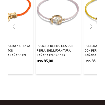
A DE CUERO NARANJA
PULSERA DE HILO LILA CON
PULSERA DE H
OSQUETÓN
PERLA SHELL FORNITURA
CON PERLA SH
AZADO BAÑADO EN
BAÑADA EN ORO 18K.
BAÑADA EN OR
K
85,00
85,00
USD
USD
0,00