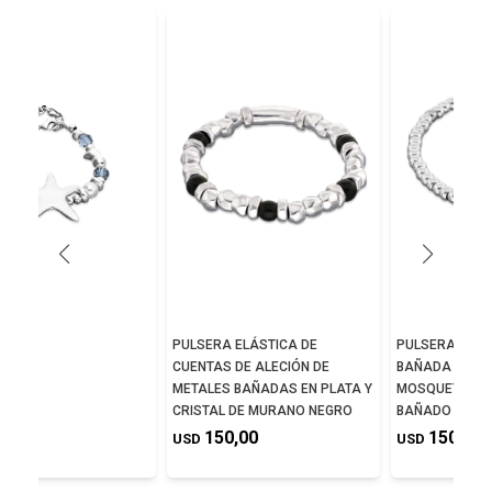
UE
PULSERA ELÁSTICA DE
PULSERA DE B
CUENTAS DE ALECIÓN DE
BAÑADA EN PL
0,00
METALES BAÑADAS EN PLATA Y
MOSQUETON E
CRISTAL DE MURANO NEGRO
BAÑADO EN OR
150,00
150,00
USD
USD