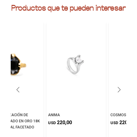
Productos que te pueden interesar
DE ALEACIÓN DE
ANIMA
COSMOS
S BAÑADO EN ORO 18K
220,00
220,00
USD
USD
 CRISTAL FACETADO