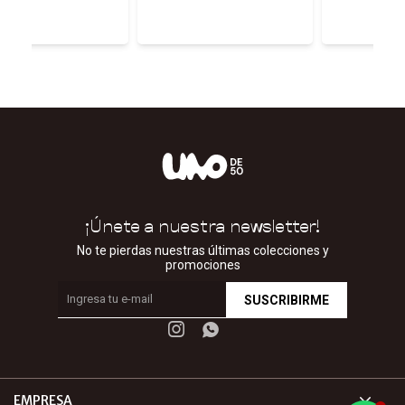
5,00
¡Únete a nuestra newsletter!
No te pierdas nuestras últimas colecciones y
promociones
SUSCRIBIRME


EMPRESA