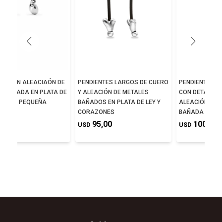
NTES EN ALEACIAÓN DE
PENDIENTES LARGOS DE CUERO
PENDIENTES D
S BAÑADA EN PLATA DE
Y ALEACIÓN DE METALES
CON DETALLE D
N BOLA PEQUEÑA
BAÑADOS EN PLATA DE LEY Y
ALEACIÓN DE 
CORAZONES
BAÑADA EN PL
0,00
95,00
100,00
USD
USD