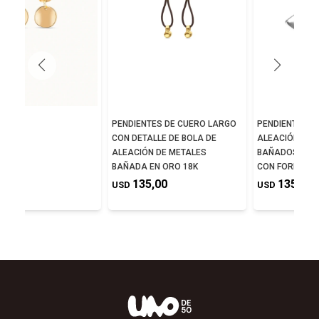
AS
PENDIENTES DE CUERO LARGO
PENDIENTES L
CON DETALLE DE BOLA DE
ALEACIÓN DE 
0,00
ALEACIÓN DE METALES
BAÑADOS EN P
BAÑADA EN ORO 18K
CON FORMA D
135,00
135,00
USD
USD