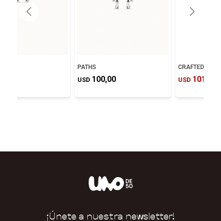
ITAS?
PATHS
CRAFTED
0,00
100,00
101,50
USD
USD
¡Únete a nuestra newsletter!