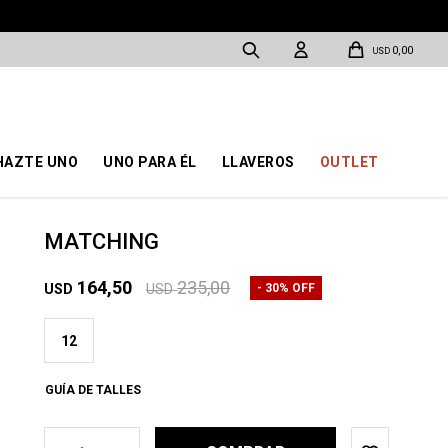
0,00
USD
HAZTE UNO
UNO PARA ÉL
LLAVEROS
OUTLET
MATCHING
164,50
235,00
30
USD
USD
12
GUÍA DE TALLES