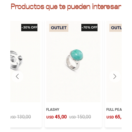
Productos que te pueden interesar
TED
FLASHY
FULL PEARLM
,00
130,00
45,00
150,00
65,00
USD
USD
USD
USD
U