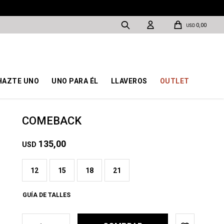
0,00
USD
HAZTE UNO
UNO PARA ÉL
LLAVEROS
OUTLET
COMEBACK
135,00
USD
12
15
18
21
GUÍA DE TALLES