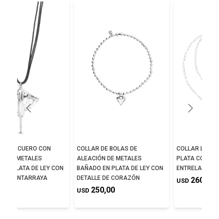
TE DE CUERO CON
COLLAR DE BOLAS DE
COLLAR LARG
ÓN DE METALES
ALEACIÓN DE METALES
PLATA CON M
 EN PLATA DE LEY CON
BAÑADO EN PLATA DE LEY CON
ENTRELAZADO
DE MANTARRAYA
DETALLE DE CORAZÓN
260,00
USD
5,00
250,00
USD