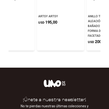
NE
ARTSY ARTSY
ANILLO TIPO S
ALEACIÓN DE 
0,00
195,00
USD
BAÑADO EN PLA
FORMA DE OJO
FACETADO VE
200,00
USD
¡Únete a nuestra newsletter!
No te pierdas nuestras últimas colecciones y