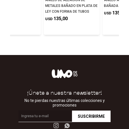
ISMAN
ANILLO DE ALEACIÓN DE
ANILLO ALEAC
METALES BAÑADO EN PLATA DE
BAÑADA EN PL
0,00
LEY CON FORMA DE TUBOS
135,00
USD
135,00
USD
¡Únete a nuestra newsletter!
No te pierdas nuestras últimas colecciones y
promociones
SUSCRIBIRME

