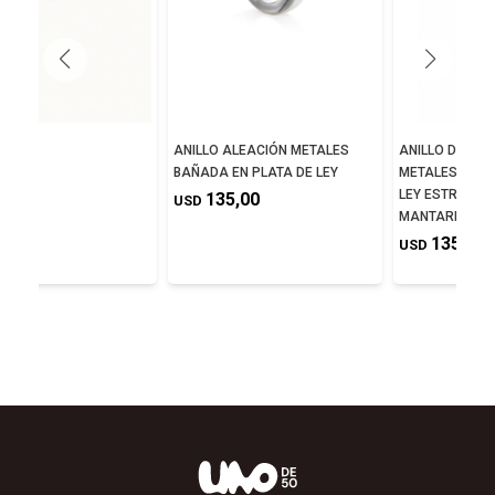
ISMAN
ANILLO ALEACIÓN METALES
ANILLO DE ALE
BAÑADA EN PLATA DE LEY
METALES BAÑA
0,00
LEY ESTRUCTU
135,00
USD
MANTARRAYA
135,00
USD