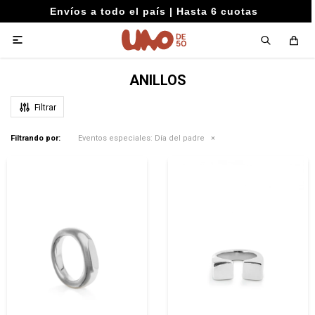
Envíos a todo el país | Hasta 6 cuotas

ANILLOS
Filtrando por:
Eventos especiales:
Día del padre