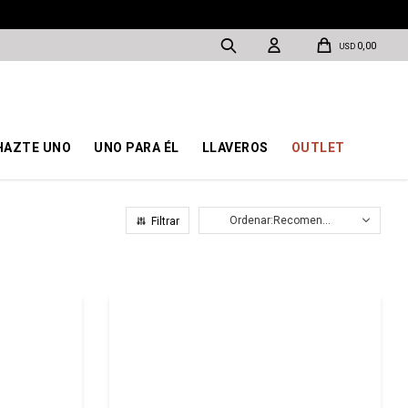
0,00
USD
HAZTE UNO
UNO PARA ÉL
LLAVEROS
OUTLET
Recomendados