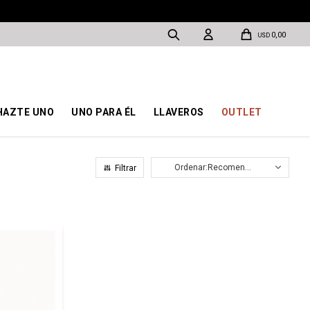
0,00
USD
HAZTE UNO
UNO PARA ÉL
LLAVEROS
OUTLET
Recomendados