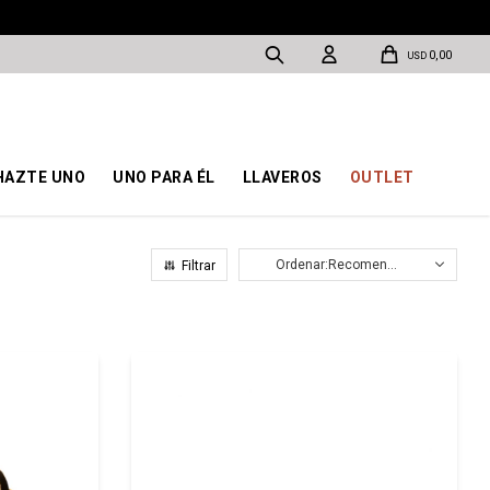
0,00
USD
HAZTE UNO
UNO PARA ÉL
LLAVEROS
OUTLET
Recomendados