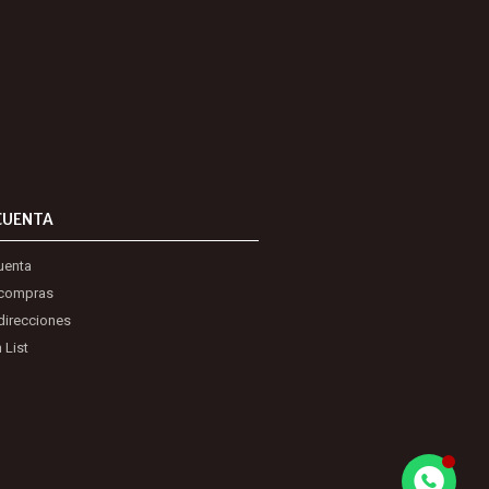
CUENTA
uenta
 compras
direcciones
 List