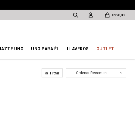
0,00
USD
HAZTE UNO
UNO PARA ÉL
LLAVEROS
OUTLET
Recomendados