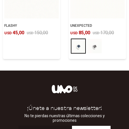
FLASHY
UNEXPECTED
45,00
150,00
85,00
170,00
USD
USD
USD
USD
¡Únete a nuestra newsletter!
No te pierdas nuestras últimas colecciones y
promociones