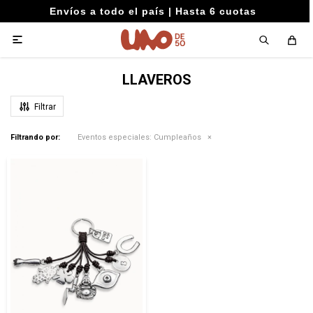
Envíos a todo el país | Hasta 6 cuotas

LLAVEROS
Filtrando por:
Eventos especiales:
Cumpleaños